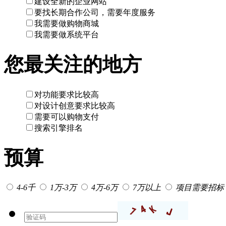
建设全新的企业网站
要找长期合作公司，需要年度服务
我需要做购物商城
我需要做系统平台
您最关注的地方
对功能要求比较高
对设计创意要求比较高
需要可以购物支付
搜索引擎排名
预算
4-6千
1万-3万
4万-6万
7万以上
项目需要招标