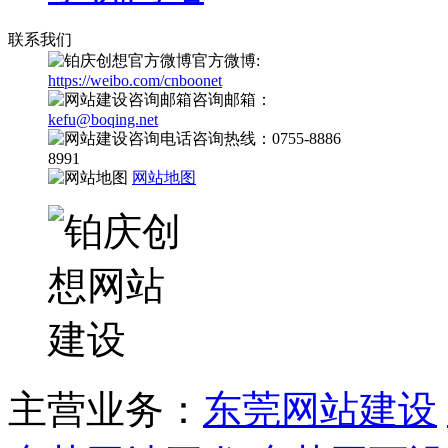
联系我们
官方微博:
https://weibo.com/cnboonet
咨询邮箱：
kefu@boqing.net
咨询热线：0755-8886
8991
网站地图
主营业务：
东莞网站建设