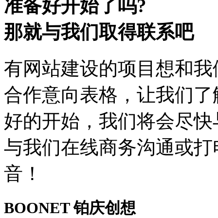
准备好开始了吗?
那就与我们取得联系吧
有网站建设的项目想和我
合作意向表格，让我们了
好的开始，我们将会尽快
与我们在线商务沟通或打
音！
BOONET
铂庆创想