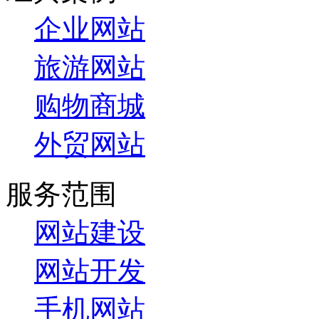
企业网站
旅游网站
购物商城
外贸网站
服务范围
网站建设
网站开发
手机网站