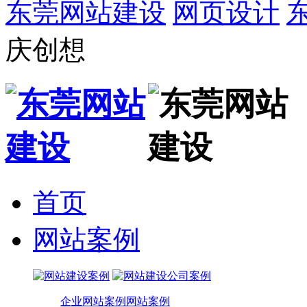
东莞网站建设
网页设计
庆创想
首页
网站案例
企业网站案例
网站案例