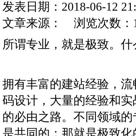
发表日期：2018-06-12
文章来源：
浏览次数：18
所谓专业，就是极致。什
拥有丰富的建站经验，流
码设计，大量的经验和实
的必由之路。不同领域的
是共同的：那就是极致化