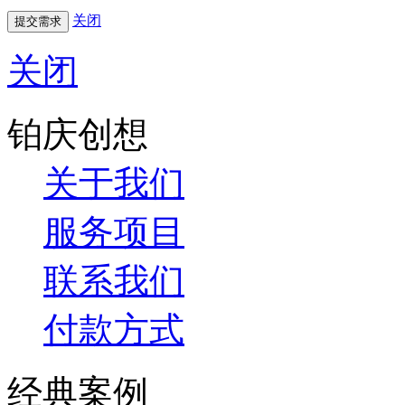
关闭
关闭
铂庆创想
关于我们
服务项目
联系我们
付款方式
经典案例