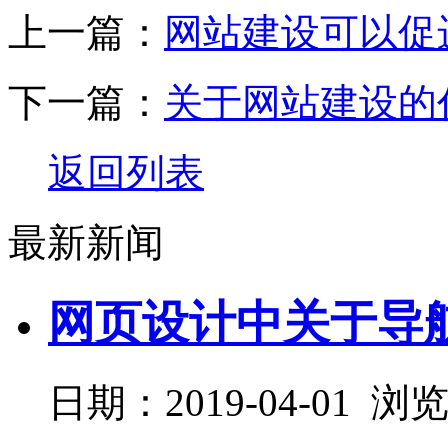
上一篇：
网站建设可以促
下一篇：
关于网站建设的
返回列表
最新新闻
网页设计中关于导
日期：2019-04-01 浏