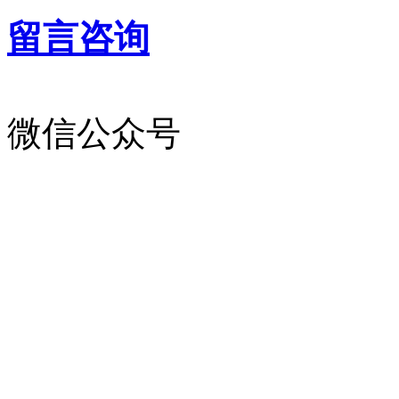
留言咨询
微信公众号