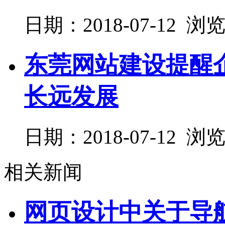
日期：2018-07-12 浏
东莞网站建设提醒
长远发展
日期：2018-07-12 浏
相关新闻
网页设计中关于导