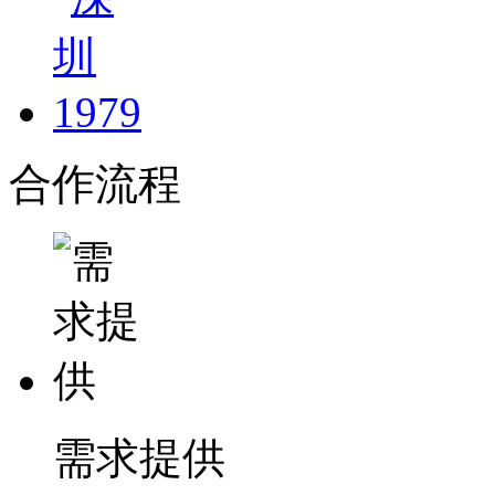
合作流程
需求提供