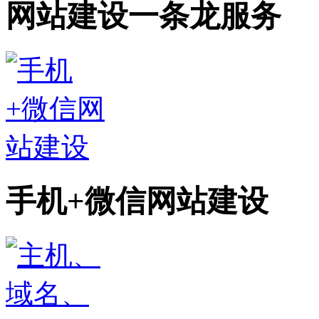
网站建设一条龙服务
手机+微信网站建设