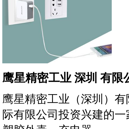
鹰星精密工业 深圳 有限
鹰星精密工业（深圳）有
际有限公司投资兴建的一