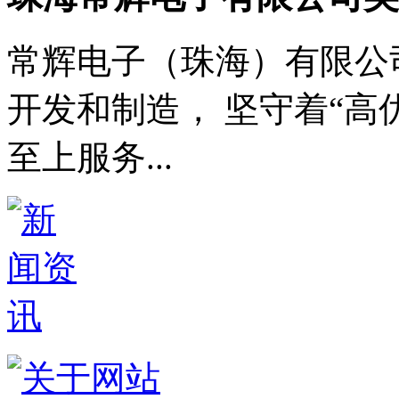
常辉电子（珠海）有限公
开发和制造， 坚守着“
至上服务...