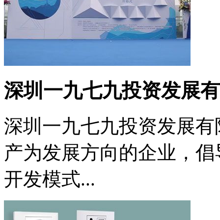
深圳一九七九投资发展有
深圳一九七九投资发展有
产为发展方向的企业，倡导
开发模式...