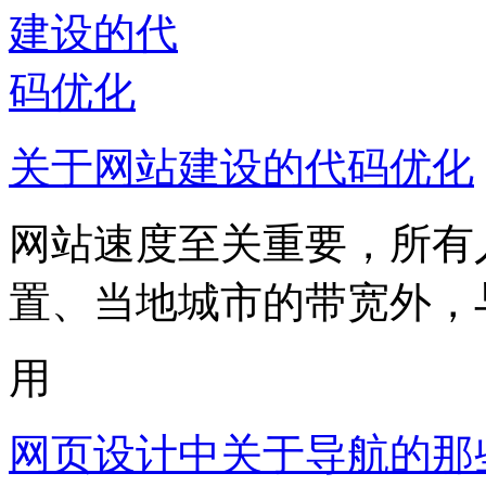
关于网站建设的代码优化
网站速度至关重要，所有
置、当地城市的带宽外，与
用
网页设计中关于导航的那