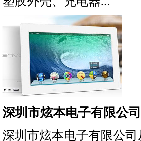
塑胶外壳、充电器...
深圳市炫本电子有限公司
深圳市炫本电子有限公司